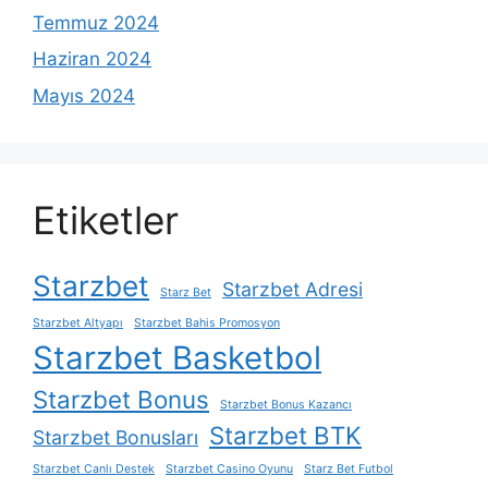
Temmuz 2024
Haziran 2024
Mayıs 2024
Etiketler
Starzbet
Starzbet Adresi
Starz Bet
Starzbet Altyapı
Starzbet Bahis Promosyon
Starzbet Basketbol
Starzbet Bonus
Starzbet Bonus Kazancı
Starzbet BTK
Starzbet Bonusları
Starzbet Canlı Destek
Starzbet Casino Oyunu
Starz Bet Futbol