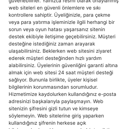
güvenebilirler. Yalnızca resmi olarak onaylanmış
web siteleri en güvenli önlemlere ve sıkı
kontrollere sahiptir. Üyeliğinizle, para çekme
veya para yatırma işleminizle ilgili herhangi bir
sorun veya oyun hatası yaşarsanız sitenin
destek ekibiyle iletişime geçebilirsiniz. Müşteri
desteğine istediğiniz zaman arayarak
ulaşabilirsiniz. Beklerken web sitesini ziyaret
ederek müşteri desteğinden hızlı yardım
alabilirsiniz. Üyelerinin güvenliğini garanti altına
almak için web sitesi 24 saat müşteri desteği
sağlıyor. Bununla birlikte, üyeler kişisel
bilgilerinin korunmasından sorumludur.
Hizmetimize kaydolurken kullandığınız e-posta
adresinizi başkalarıyla paylaşmayın. Web
sitenizin şifresini gizli tutun ve kimseye
söylemeyin. Web sitelerine giriş yaparken
kullandığınız şifrenin herkese açık