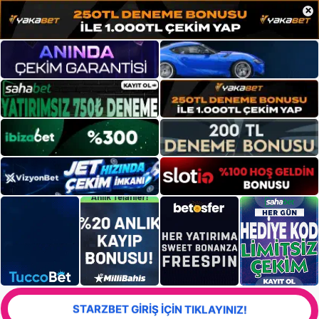
×
STARZBET GİRİŞ İÇİN TIKLAYINIZ!