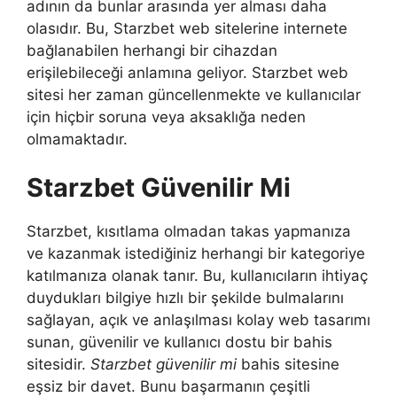
adının da bunlar arasında yer alması daha
olasıdır. Bu, Starzbet web sitelerine internete
bağlanabilen herhangi bir cihazdan
erişilebileceği anlamına geliyor. Starzbet web
sitesi her zaman güncellenmekte ve kullanıcılar
için hiçbir soruna veya aksaklığa neden
olmamaktadır.
Starzbet Güvenilir Mi
Starzbet, kısıtlama olmadan takas yapmanıza
ve kazanmak istediğiniz herhangi bir kategoriye
katılmanıza olanak tanır. Bu, kullanıcıların ihtiyaç
duydukları bilgiye hızlı bir şekilde bulmalarını
sağlayan, açık ve anlaşılması kolay web tasarımı
sunan, güvenilir ve kullanıcı dostu bir bahis
sitesidir.
Starzbet güvenilir mi
bahis sitesine
eşsiz bir davet. Bunu başarmanın çeşitli