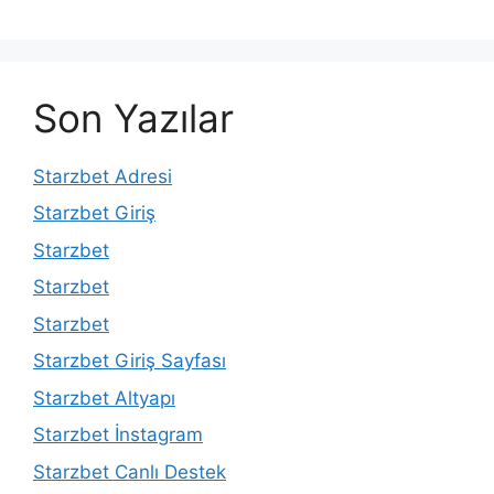
Son Yazılar
Starzbet Adresi
Starzbet Giriş
Starzbet
Starzbet
Starzbet
Starzbet Giriş Sayfası
Starzbet Altyapı
Starzbet İnstagram
Starzbet Canlı Destek