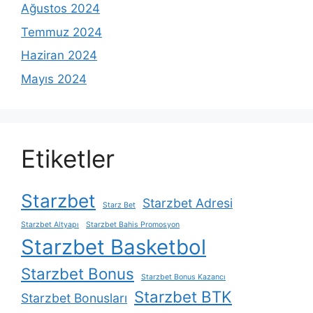
Ağustos 2024
Temmuz 2024
Haziran 2024
Mayıs 2024
Etiketler
Starzbet
Starzbet Adresi
Starz Bet
Starzbet Altyapı
Starzbet Bahis Promosyon
Starzbet Basketbol
Starzbet Bonus
Starzbet Bonus Kazancı
Starzbet BTK
Starzbet Bonusları