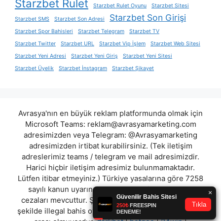
Starzbet Rulet
Starzbet Rulet Oyunu
Starzbet Sitesi
Starzbet Son Girişi
Starzbet SMS
Starzbet Son Adresi
Starzbet Spor Bahisleri
Starzbet Telegram
Starzbet TV
Starzbet Twitter
Starzbet URL
Starzbet Vip İşlem
Starzbet Web Sitesi
Starzbet Yeni Adresi
Starzbet Yeni Giriş
Starzbet Yeni Sitesi
Starzbet Üyelik
Starzbet İnstagram
Starzbet Şikayet
Avrasya'nın en büyük reklam platformunda olmak için
Microsoft Teams:
reklam@avrasyamarketing.com
adresimizden veya Telegram: @Avrasyamarketing
adresimizden irtibat kurabilirsiniz. (Tek iletişim
adreslerimiz teams / telegram ve mail adresimizdir.
Harici hiçbir iletişim adresimiz bulunmamaktadır.
Lütfen itibar etmeyiniz.) Türkiye yasalarına göre 7258
sayılı kanun uyarınca yasa dışı bahis oynamanın
cezaları mevcuttur. Şu an bulunduğunuz site hiç bir
şekilde illegal bahis oyunları oynatmıyor ve oynamaya