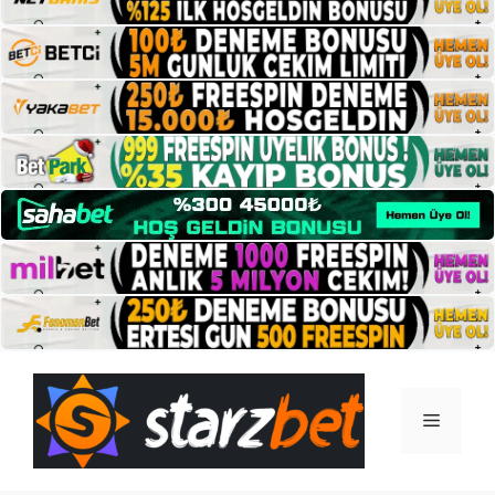
İçeriğe
atla
Menü