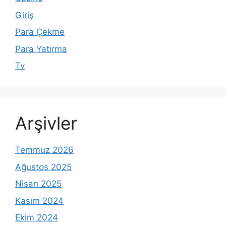
Giriş
Para Çekme
Para Yatırma
Tv
Arşivler
Temmuz 2026
Ağustos 2025
Nisan 2025
Kasım 2024
Ekim 2024