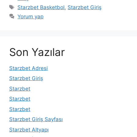
Etiketler
Starzbet Basketbol
,
Starzbet Giriş
Yorum yap
Son Yazılar
Starzbet Adresi
Starzbet Giriş
Starzbet
Starzbet
Starzbet
Starzbet Giriş Sayfası
Starzbet Altyapı