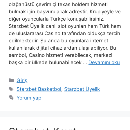
olağanüstü çevrimiçi texas holdem hizmeti
bulmak için başvurulacak adrestir. Krupiyeyle ve
diğer oyuncularla Türkçe konuşabilirsiniz.
Starzbet Üyelik canlı slot oyunları hem Türk hem
de uluslararası Casino tarafından oldukça tercih
edilmektedir. Şu anda bu oyunlara internet
kullanılarak dijital cihazlardan ulaşılabiliyor. Bu
sembol, Casino hizmeti verebilecek, merkezi
başka bir ülkede bulunabilecek …
Devamını oku
Kategoriler
Giriş
Etiketler
Starzbet Basketbol
,
Starzbet Üyelik
Yorum yap