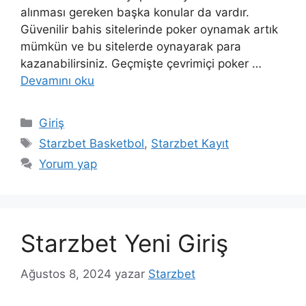
alınması gereken başka konular da vardır.
Güvenilir bahis sitelerinde poker oynamak artık
mümkün ve bu sitelerde oynayarak para
kazanabilirsiniz. Geçmişte çevrimiçi poker …
Devamını oku
Kategoriler
Giriş
Etiketler
Starzbet Basketbol
,
Starzbet Kayıt
Yorum yap
Starzbet Yeni Giriş
Ağustos 8, 2024
yazar
Starzbet