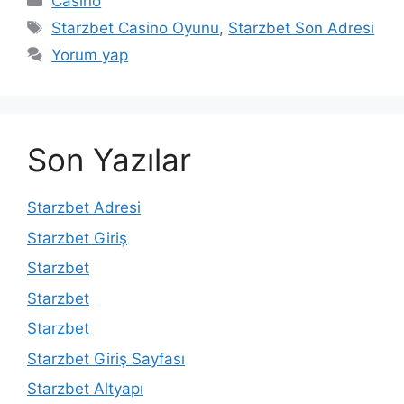
Casino
Etiketler
Starzbet Casino Oyunu
,
Starzbet Son Adresi
Yorum yap
Son Yazılar
Starzbet Adresi
Starzbet Giriş
Starzbet
Starzbet
Starzbet
Starzbet Giriş Sayfası
Starzbet Altyapı