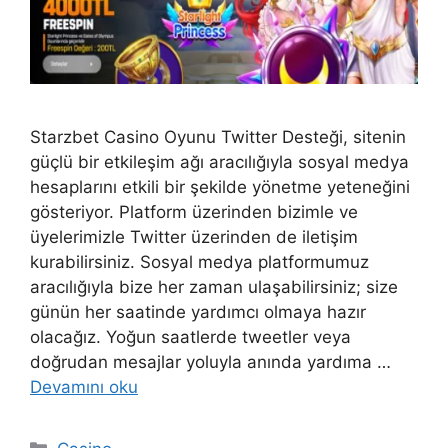
Starzbet Casino Oyunu Twitter Desteği, sitenin
güçlü bir etkileşim ağı aracılığıyla sosyal medya
hesaplarını etkili bir şekilde yönetme yeteneğini
gösteriyor. Platform üzerinden bizimle ve
üyelerimizle Twitter üzerinden de iletişim
kurabilirsiniz. Sosyal medya platformumuz
aracılığıyla bize her zaman ulaşabilirsiniz; size
günün her saatinde yardımcı olmaya hazır
olacağız. Yoğun saatlerde tweetler veya
doğrudan mesajlar yoluyla anında yardıma …
Devamını oku
Kategoriler