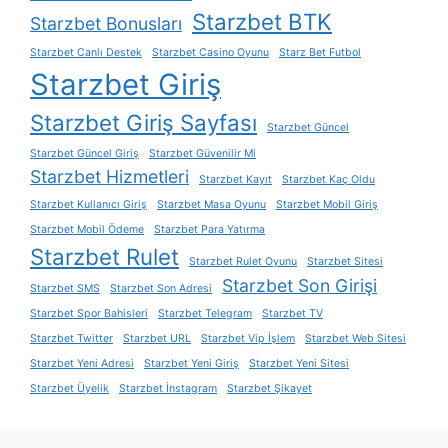
Starzbet BTK
Starzbet Bonusları
Starzbet Canlı Destek
Starzbet Casino Oyunu
Starz Bet Futbol
Starzbet Giriş
Starzbet Giriş Sayfası
Starzbet Güncel
Starzbet Güncel Giriş
Starzbet Güvenilir Mi
Starzbet Hizmetleri
Starzbet Kayıt
Starzbet Kaç Oldu
Starzbet Kullanıcı Giriş
Starzbet Masa Oyunu
Starzbet Mobil Giriş
Starzbet Mobil Ödeme
Starzbet Para Yatırma
Starzbet Rulet
Starzbet Rulet Oyunu
Starzbet Sitesi
Starzbet Son Girişi
Starzbet SMS
Starzbet Son Adresi
Starzbet Spor Bahisleri
Starzbet Telegram
Starzbet TV
Starzbet Twitter
Starzbet URL
Starzbet Vip İşlem
Starzbet Web Sitesi
Starzbet Yeni Adresi
Starzbet Yeni Giriş
Starzbet Yeni Sitesi
Starzbet Üyelik
Starzbet İnstagram
Starzbet Şikayet