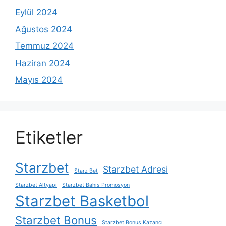
Eylül 2024
Ağustos 2024
Temmuz 2024
Haziran 2024
Mayıs 2024
Etiketler
Starzbet
Starzbet Adresi
Starz Bet
Starzbet Altyapı
Starzbet Bahis Promosyon
Starzbet Basketbol
Starzbet Bonus
Starzbet Bonus Kazancı