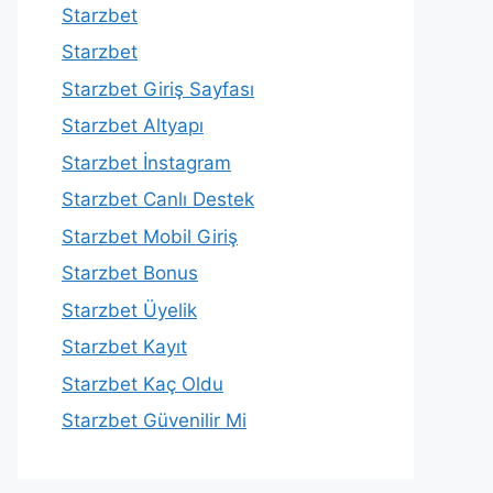
Starzbet
Starzbet
Starzbet Giriş Sayfası
Starzbet Altyapı
Starzbet İnstagram
Starzbet Canlı Destek
Starzbet Mobil Giriş
Starzbet Bonus
Starzbet Üyelik
Starzbet Kayıt
Starzbet Kaç Oldu
Starzbet Güvenilir Mi